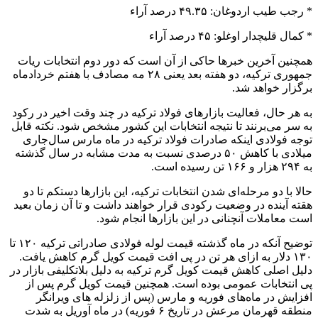
* رجب طیب اردوغان: ۴۹.۳۵ درصد آراء
* کمال قلیچدار اوغلو: ۴۵ درصد آراء
همچنین آخرین خبرها حاکی از آن است که دور دوم انتخابات ریات
جمهوری ترکیه، دو هفته بعد یعنی ۲۸ مه مصادف با هفتم خردادماه
برگزار خواهد شد.
به هر حال، فعالیت بازارهای فولاد ترکیه در چند وقت اخیر در رکود
به سر می‌برنند تا نتیجه انتخابات این کشور مشخص شود. نکته قابل
توجه فولادی اینکه صادرات فولاد ترکیه در ماه مارس سال‌جاری
میلادی با کاهش ۵۰ درصدی نسبت به مدت مشابه در سال گذشته
به ۲۹۴ هزار و ۱۶۶ تن رسیده است.
حالا با دو مرحله‌ای شدن انتخابات ترکیه، این بازارها دستکم تا دو
هقته آینده در وضعیت رکودی قرار خواهند داشت و تا آن زمان بعید
است معاملات آنچنانی در این بازارها انجام شود.
توضیح آنکه در ماه گذشته قیمت لوله فولادی صادراتی ترکیه ۱۲۰ تا
۱۳۰ دلار به ازای هر تن در پی افت قیمت کویل گرم کاهش یافت.
دلیل اصلی کاهش قیمت کویل گرم ترکیه به دلیل بلاتکلیفی بازار در
پی انتخابات عمومی بوده است. همچنین قیمت کویل گرم پس از
افزایش در ماه‌های فوریه و مارس (پس از زلزله های ویرانگر
منطقه قهرمان مرعش در تاریخ ۶ فوریه) در ماه آوریل به شدت