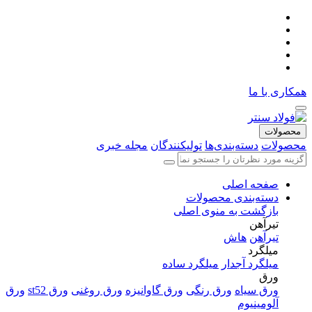
همکاری با ما
محصولات
محصولات
دسته‌بندی‌ها
تولیکنندگان
مجله خبری
صفحه اصلی
دسته‌بندی محصولات
بازگشت به منوی اصلی
تیرآهن
تیرآهن
هاش
میلگرد
میلگرد آجدار
میلگرد ساده
ورق
ورق سیاه
ورق رنگی
ورق گاوانیزه
ورق روغنی
ورق st52
ورق
آلومینیوم