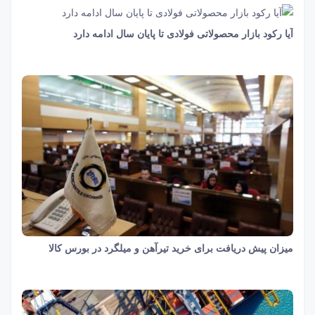
آیا رکود بازار محصولاتی فولادی تا پایان سال ادامه دارد
22 ثانیه
739
میزان پیش دریافت برای خرید تیرآهن و میلگرد در بورس کالا
6 ثانیه
1674