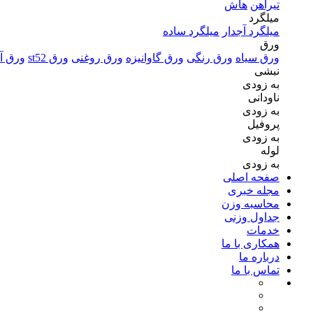
تیرآهن
هاش
میلگرد
میلگرد آجدار
میلگرد ساده
ورق
ورق سیاه
ورق رنگی
ورق گاوانیزه
ورق روغنی
ورق st52
ورق آل
نبشی
به زودی
ناودانی
به زودی
پروفیل
به زودی
لوله
به زودی
صفحه اصلی
مجله خبری
محاسبه وزن
جداول وزنی
خدمات
همکاری با ما
درباره ما
تماس با ما