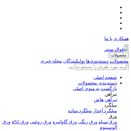
همکاری با ما
محصولات
محصولات
دسته‌بندی‌ها
تولیکنندگان
مجله خبری
صفحه اصلی
دسته‌بندی محصولات
بازگشت به منوی اصلی
تیرآهن
تیرآهن
هاش
میلگرد
میلگرد آجدار
میلگرد ساده
ورق
ورق سیاه
ورق رنگی
ورق گاوانیزه
ورق روغنی
ورق st52
ورق
آلومینیوم