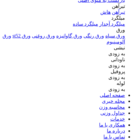
بازگشت به منوی اصلی
تیرآهن
تیرآهن
هاش
میلگرد
میلگرد آجدار
میلگرد ساده
ورق
ورق سیاه
ورق رنگی
ورق گاوانیزه
ورق روغنی
ورق st52
ورق
آلومینیوم
نبشی
به زودی
ناودانی
به زودی
پروفیل
به زودی
لوله
به زودی
صفحه اصلی
مجله خبری
محاسبه وزن
جداول وزنی
خدمات
همکاری با ما
درباره ما
تماس با ما