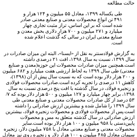
حالت مطالعه
طی یکساله ۱۳۹۹، معادل ۵۵ میلیون و ۱۲۴ هزار و
۴۹۱ تن انواع محصولات معدنی و صنایع معدنی صادر
شده است که بر این اساس، تراز مثبت تجاری چهار
میلیارد و ۲۷۱ میلیون و ۷۰۰ هزار دلاری بخش معدن و
صنایع معدنی ایران در سالی که گذشت اعلام شده
است.
به گزارش فولادسنتر به نقل از «ایسنا»، البته این میزان صادرات در
سال ۱۳۹۹، نسبت به سال ۱۳۹۸، افت ۲۱ درصدی داشته
است.همچنین میزان صادرات محصولات این حوزه‌(معدن و صنایع
معدنی) طی سال ۱۳۹۹ به لحاظ ارزشی هفت میلیارد و ۶۸۲ میلیون
و ۲۰۰ هزار دلار بوده است که به نسبت سال پیش از آن (۱۳۹۸)،
کاهش ۱۱ درصدی را تجربه کرده است.صادرات محصولات فولادی
و زنجیره فولاد، در سال گذشته با افت پنج درصدی نسبت به سال
۱۳۹۸، برابر چهار میلیارد و ۱۲۷ میلیون و ۵۰۰ هزار دلار بوده که ۷/
۵۳ درصد از کل صادرات محصولات معدنی و صنایع معدنی طی
سال ۱۳۹۹ را شامل شده و بیشترین ارزش صادراتی را داشته
است.پس از محصولات فولادی و محصولات زنجیره فولاد، بیشترین
ارزش صادراتی در سال گذشته متعلق به مس و محصولات
پایین‌دستی با ۹۵۸ میلیون و ۱۰۰ هزار دلار بوده است.سایر
محصولات معدنی و صنایع معدنی معادل با ۷۵۸ میلیون دلار، زنجیره
سیمان معادل ۴۸۵ میلیون و ۱۰۰ هزار دلار و زنجیره روی نیز معادل