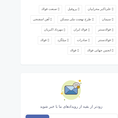
علی‌اکبر محرابیان
پروفیل
صنعت فولاد
سیمان
طرح نهضت ملی مسکن
آهن اسفنجی
فولادسنتر
فولاد ایران
مهرداد اکبریان
فولادسنتر
صادرات
میلگرد
فولاد
انجمن جهانی فولاد
فولاد
زودتر از بقیه از رویدادهای ما با خبر شوید