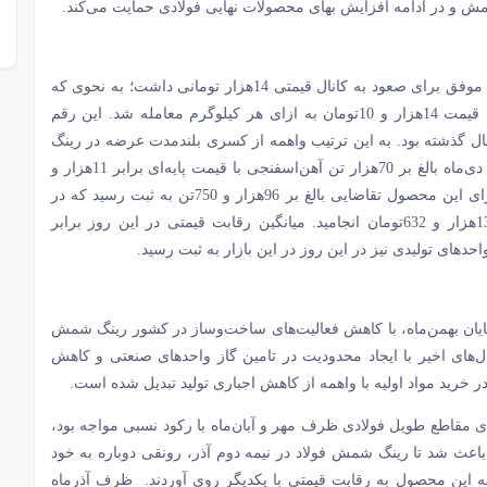
 شمش و در ادامه افزایش بهای محصولات نهایی فولادی حمایت می‌کند.
آهن‌‌‌اسفنجی ظرف روز ابتدایی معاملات در زمستان دورخیزی موفق برای صعود به کانال قیمتی 14‌هزار تومانی داشت؛ به نحوی که
یکی از عرضه‌‌‌های این محصول با حجم 15‌هزار تن با میانگین قیمت 14‌هزار و 10تومان به ازای هر کیلوگرم معامله شد. این رقم
ل گذشته بود. به این ترتیب واهمه از کسری بلندمدت عرضه در رینگ
آهن‌‌‌اسفنجی این محصول را گران کرد. ظرف روز شنبه دوم دی‌ماه بالغ بر 70‌هزار تن آهن‌‌‌اسفنجی با قیمت پایه‌‌‌‌‌‌ای برابر 11‌هزار و
343تومان در رینگ صنعتی بورس‌کالای ایران عرضه شد که برای این محصول تقاضایی بالغ بر 96‌هزار و 750تن به ثبت رسید که در
نهایت به فروش کل محصول عرضه‌شده با میانگین قیمت 13‌هزار و 632تومان انجامید. میانگین رقابت قیمتی در این روز برابر
پایان بهمن‌ماه، با کاهش فعالیت‌‌‌های ساخت‌‌‌وساز در کشور رینگ شمش
های اخیر با ایجاد محدودیت در تامین گاز واحدهای صنعتی و کاهش
ر خرید مواد اولیه با واهمه از کاهش اجباری تولید تبدیل شده است.
قاطع طویل فولادی ظرف مهر و آبان‌ماه با رکود نسبی مواجه بود،
ز باعث شد تا رینگ شمش فولاد در نیمه دوم آذر، رونقی دوباره به خود
این محصول به رقابت قیمتی با یکدیگر روی آوردند. ظرف آذرماه