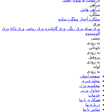
بازگشت به منوی اصلی
تیرآهن
تیرآهن
هاش
میلگرد
میلگرد آجدار
میلگرد ساده
ورق
ورق سیاه
ورق رنگی
ورق گاوانیزه
ورق روغنی
ورق st52
ورق
آلومینیوم
نبشی
به زودی
ناودانی
به زودی
پروفیل
به زودی
لوله
به زودی
صفحه اصلی
مجله خبری
محاسبه وزن
جداول وزنی
خدمات
همکاری با ما
درباره ما
تماس با ما