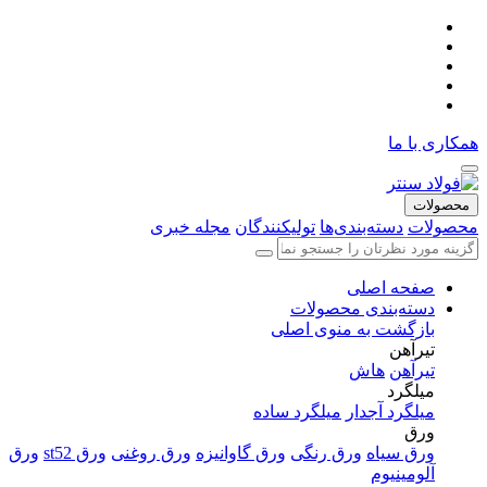
همکاری با ما
محصولات
محصولات
دسته‌بندی‌ها
تولیکنندگان
مجله خبری
صفحه اصلی
دسته‌بندی محصولات
بازگشت به منوی اصلی
تیرآهن
تیرآهن
هاش
میلگرد
میلگرد آجدار
میلگرد ساده
ورق
ورق سیاه
ورق رنگی
ورق گاوانیزه
ورق روغنی
ورق st52
ورق
آلومینیوم